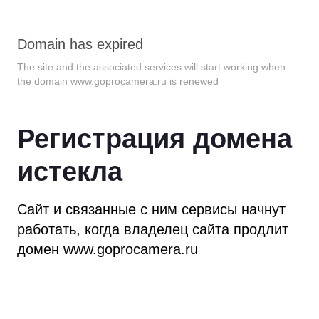
Domain has expired
The site and the associated services will start working when
the domain
www.goprocamera.ru
is renewed
Регистрация домена
истекла
Сайт и связанные с ним сервисы начнут
работать,
когда владелец сайта продлит
домен
www.goprocamera.ru